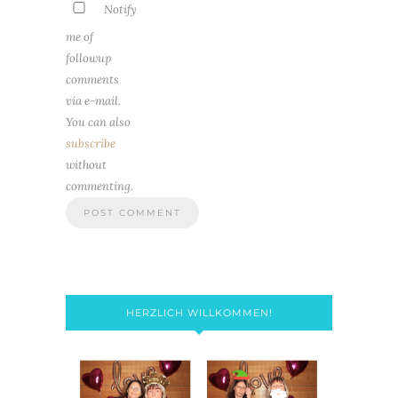
Notify
me of
followup
comments
via e-mail.
You can also
subscribe
without
commenting.
HERZLICH WILLKOMMEN!