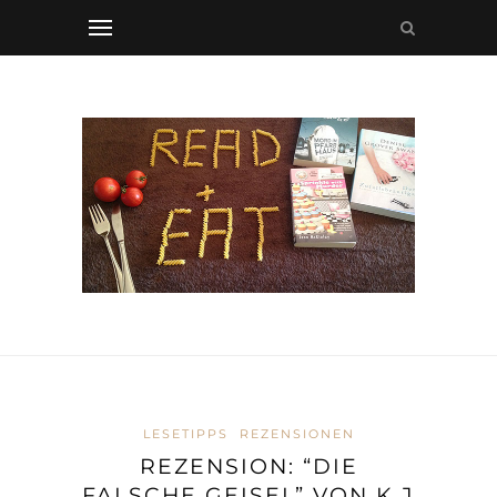
LESETIPPS
REZENSIONEN
REZENSION: “DIE
FALSCHE GEISEL” VON K J