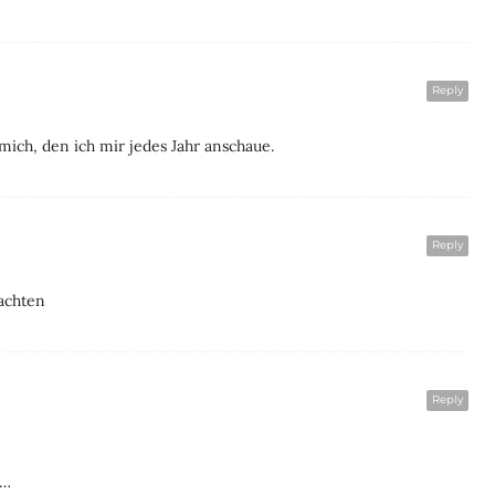
Reply
 mich, den ich mir jedes Jahr anschaue.
Reply
nachten
Reply
n…