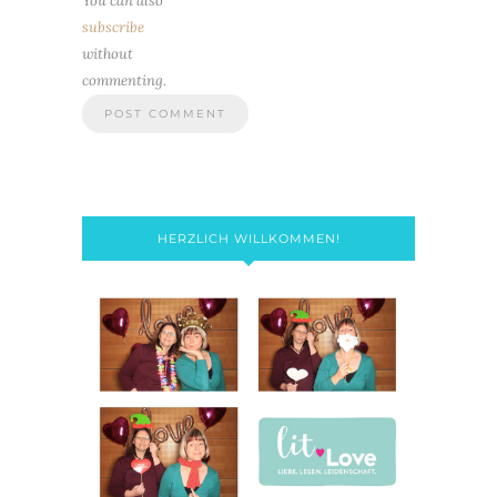
You can also
subscribe
without
commenting.
HERZLICH WILLKOMMEN!