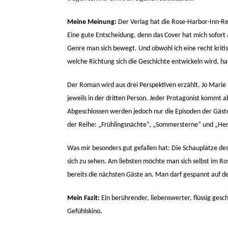
Meine Meinung:
Der Verlag hat die Rose-Harbor-Inn-R
Eine gute Entscheidung, denn das Cover hat mich sofort
Genre man sich bewegt. Und obwohl ich eine recht kritisc
welche Richtung sich die Geschichte entwickeln wird, hat
Der Roman wird aus drei Perspektiven erzählt. Jo Marie i
jeweils in der dritten Person. Jeder Protagonist kommt a
Abgeschlossen werden jedoch nur die Episoden der Gäst
der Reihe: „Frühlingsnächte“, „Sommersterne“ und „Her
Was mir besonders gut gefallen hat: Die Schauplätze des 
sich zu sehen. Am liebsten möchte man sich selbst im R
bereits die nächsten Gäste an. Man darf gespannt auf d
Mein Fazit:
Ein berührender, liebenswerter, flüssig ges
Gefühlskino.