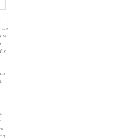
-
esse
site
m
für
n
tar
n.
s
du
der
ung