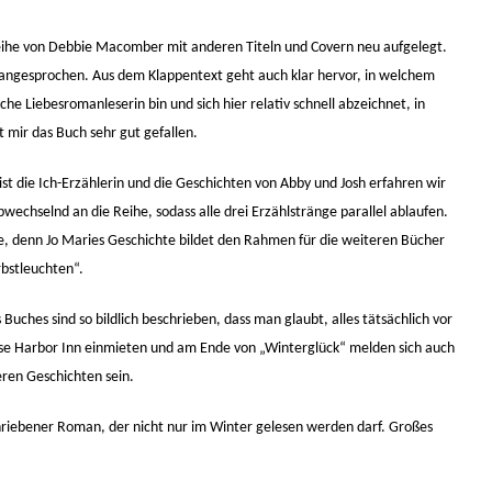
eihe von Debbie Macomber mit anderen Titeln und Covern neu aufgelegt.
 angesprochen. Aus dem Klappentext geht auch klar hervor, in welchem
he Liebesromanleserin bin und sich hier relativ schnell abzeichnet, in
 mir das Buch sehr gut gefallen.
st die Ich-Erzählerin und die Geschichten von Abby und Josh erfahren wir
bwechselnd an die Reihe, sodass alle drei Erzählstränge parallel ablaufen.
e, denn Jo Maries Geschichte bildet den Rahmen für die weiteren Bücher
bstleuchten“.
Buches sind so bildlich beschrieben, dass man glaubt, alles tätsächlich vor
ose Harbor Inn einmieten und am Ende von „Winterglück“ melden sich auch
eren Geschichten sein.
chriebener Roman, der nicht nur im Winter gelesen werden darf. Großes