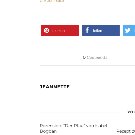
Link zum Buch
merken
teilen
0
Comments
JEANNETTE
YOU
Rezension: “Der Pfau” von Isabel
Bogdan
Rezept z