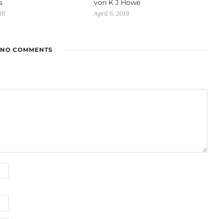
s
von K J Howe
18
April 6, 2019
NO COMMENTS