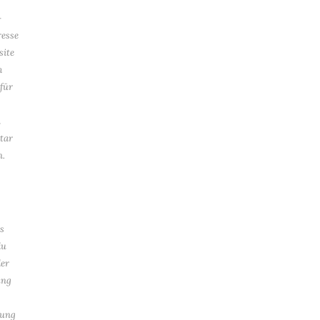
-
esse
site
m
für
n
tar
n.
s
du
der
ung
tung