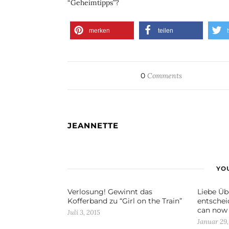
“Geheimtipps”?
merken
teilen
0
Comments
JEANNETTE
YOU
Verlosung! Gewinnt das
Liebe Übe
Kofferband zu “Girl on the Train”
entscheid
can now s
Juli 3, 2015
Januar 29,