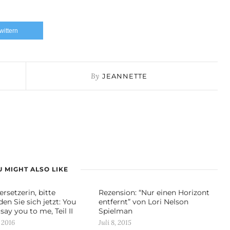
twittern
By
JEANNETTE
 MIGHT ALSO LIKE
rsetzerin, bitte
Rezension: “Nur einen Horizont
en Sie sich jetzt: You
entfernt” von Lori Nelson
ay you to me, Teil II
Spielman
 2016
Juli 8, 2015