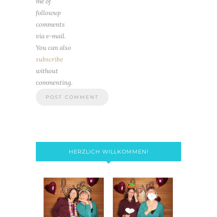
me of
followup
comments
via e-mail.
You can also
subscribe
without
commenting.
HERZLICH WILLKOMMEN!