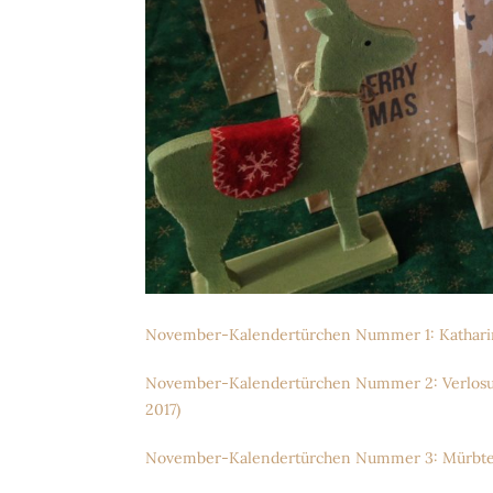
November-Kalendertürchen Nummer 1: Katharin
November-Kalendertürchen Nummer 2: Verlosun
2017)
November-Kalendertürchen Nummer 3: Mürbteig