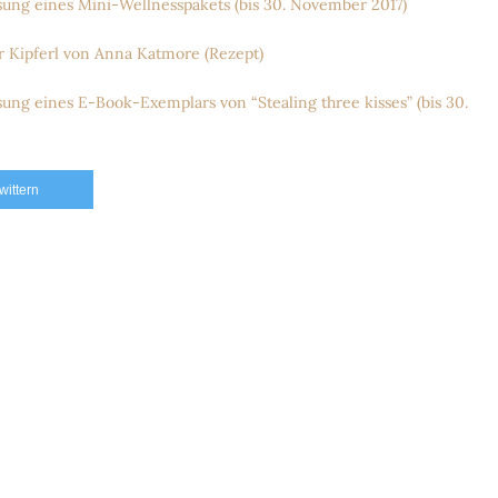
g eines Mini-Wellnesspakets (bis 30. November 2017)
Kipferl von Anna Katmore (Rezept)
 eines E-Book-Exemplars von “Stealing three kisses” (bis 30.
twittern