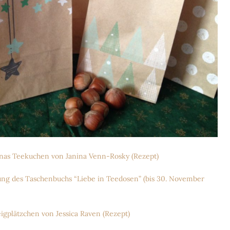
as Teekuchen von Janina Venn-Rosky (Rezept)
g des Taschenbuchs “Liebe in Teedosen” (bis 30. November
plätzchen von Jessica Raven (Rezept)